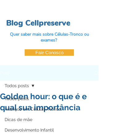
Blog Cellpreserve
Quer saber mais sobre Células-Tronco ou
exames?
Fale Conosco
Post
Todos posts
Golden hour: o que é e
Todos posts
qual sua importância
Avanços em Células-Tronco
Dicas de mãe
Desenvolvimento Infantil