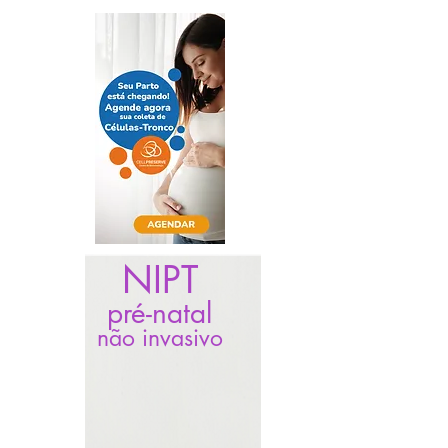
NIPT
pré-natal
não invasivo
O cuidado com a
saúde do bebê,
começa na gravidez