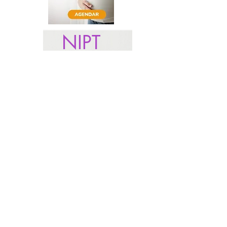
NIPT
pré-natal
não invasivo
O cuidado com a
saúde do bebê,
começa na gravidez