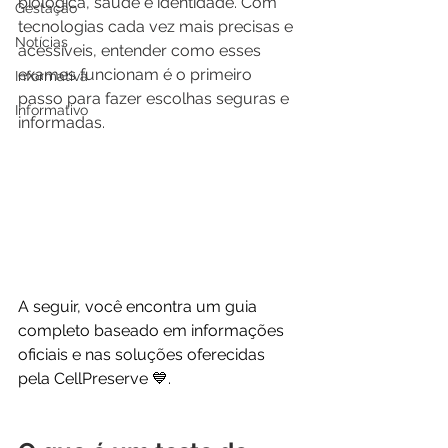
biológica, saúde e identidade. Com 
Gestação
tecnologias cada vez mais precisas e 
Notícias
acessíveis, entender como esses 
exames funcionam é o primeiro 
Informativa
passo para fazer escolhas seguras e 
Informativo
informadas.
A seguir, você encontra um guia 
completo baseado em informações 
oficiais e nas soluções oferecidas 
pela CellPreserve 💙.