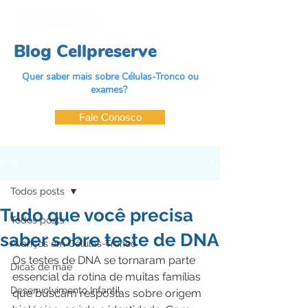
Blog Cellpreserve
Quer saber mais sobre Células-Tronco ou
exames?
Fale Conosco
Post
Todos posts
Tudo que você precisa
Todos posts
saber sobre teste de DNA
Avanços em Células-Tronco
Os testes de DNA se tornaram parte 
Dicas de mãe
essencial da rotina de muitas famílias 
Desenvolvimento Infantil
que buscam respostas sobre origem 