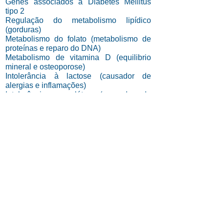
Genes associados à Diabetes Mellitus
tipo 2
Regulação do metabolismo lipídico
(gorduras)
Metabolismo do folato (metabolismo de
proteínas e reparo do DNA)
Metabolismo de vitamina D (equilibrio
mineral e osteoporose)
Intolerância à lactose (causador de
alergias e inflamações)
Intolerância ao glúten (causador de
irritações e inflamações importantes do
intestino)
(21) ​2102-0204 |
(21) 2102-0205
|
(21) 3431-3701
|
(21)
99603-4045
|
(21)
99546-1254