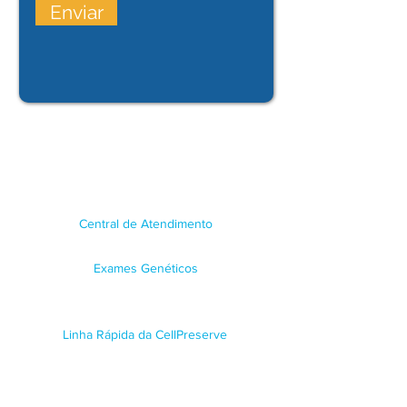
Enviar
Central de Atendimento
(21) 3431-3700
Exames Genéticos
(21) 99603-4045
/
(
21) 99546-1254
Linha Rápida da CellPreserve
Apoio à gestante, coleta e emergências
(21) 99720-4045
/
(21) 98410-
8820
/
(21) 98210-2205