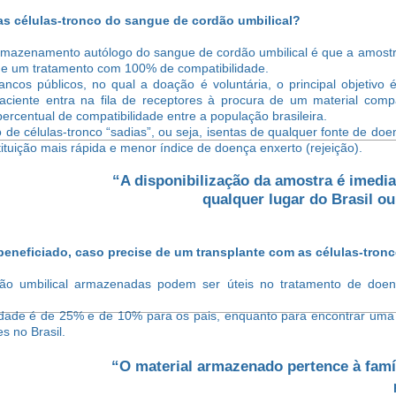
s células-tronco do sangue de cordão umbilical?
armazenamento autólogo do sangue de cordão umbilical é que a amost
 de um tratamento com 100% de compatibilidade.
s públicos, no qual a doação é voluntária, o principal objetivo é
aciente entra na fila de receptores à procura de um material comp
rcentual de compatibilidade entre a população brasileira.
 de células-tronco “sadias”, ou seja, isentas de qualquer fonte de do
ituição mais rápida e menor índice de doença enxerto (rejeição).
“A disponibilização da amostra é imedi
qualquer lugar do Brasil o
eneficiado, caso precise de um transplante com as células-tro
rdão umbilical armazenadas podem ser úteis no tratamento de do
ilidade é de 25% e de 10% para os pais, enquanto para encontrar um
s no Brasil.
“O material armazenado pertence à famí