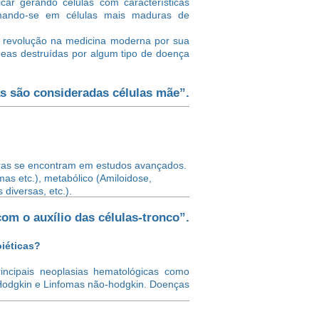
ar gerando células com características
rmando-se em células mais maduras de
 revolução na medicina moderna por sua
eas destruídas por algum tipo de doença
s são consideradas células mãe”.
utras se encontram em estudos avançados.
s etc.), metabólico (Amiloidose,
diversas, etc.).
om o auxílio das células-tronco”.
iéticas?
incipais neoplasias hematológicas como
Hodgkin e Linfomas não-hodgkin. Doenças