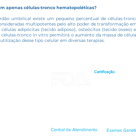
ém apenas células-tronco hematopoiéticas?
dão umbilical existe um pequeno percentual de células-tro
onsideradas multipotentes pelo alto poder de transformação em o
lulas adipócitas (tecido adiposo), osteócitos (tecido ósseo) e 
 células-tronco in vitro permitirá o aumento da massa de célu
utilização desse tipo celular em diversas terapias.
Certificação
A CellPreserve possui re
confere maior rigor técn
clientes.
Central de Atendimento
Exames Genét
(21) 3431-3700