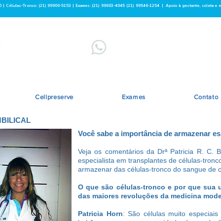
0 |
Células-Tronco: (21) 99900-5153
| Exames:
(21) 99603-4045
(21) 99546-1254
| Apoio à gestante, coleta e 
EXAMES
CÉL
​(21) 99603-4045
/
(21) 99546-1254
(21)
Cellpreserve
Exames
Contato
BILICAL
Você sabe a importância de armazenar ess
Veja os comentários da Drª Patricia R. C. 
especialista em transplantes de células-tron
armazenar das células-tronco do sangue de c
O que são células-tronco e por que sua 
das maiores revoluções da medicina mod
Patricia Horn
: São células muito especiai