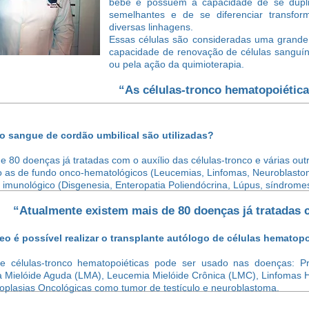
bebê e possuem a capacidade de se duplic
semelhantes e de se diferenciar transfo
diversas linhagens.
Essas células são consideradas uma grande
capacidade de renovação de células sanguín
ou pela ação da quimioterapia.
“As células-tronco hematopoiética
o sangue de cordão umbilical são utilizadas?
e 80 doenças já tratadas com o auxílio das células-tronco e várias o
 as de fundo onco-hematológicos (Leucemias, Linfomas, Neuroblastoma
 imunológico (Disgenesia, Enteropatia Poliendócrina, Lúpus, síndromes 
“Atualmente existem mais de 80 doenças já tratadas c
 é possível realizar o transplante autólogo de células hematopo
de células-tronco hematopoiéticas pode ser usado nas doenças: Pr
a Mielóide Aguda (LMA), Leucemia Mielóide Crônica (LMC), Linfomas 
plasias Oncológicas como tumor de testículo e neuroblastoma.