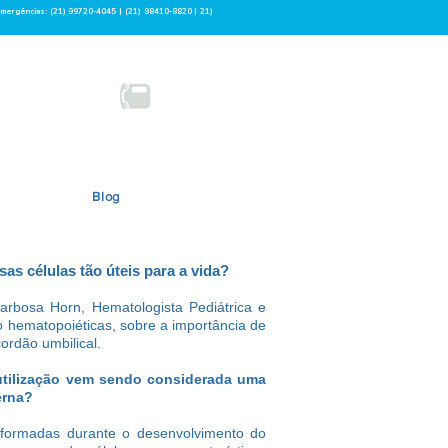
emergências: (21) 99720-4045 | (21) 98410-8820 | 21)
ULAS-TRONCO
CENTRAL
 99900-5153
(21) 3431-3700
Blog
as células tão úteis para a vida?
Barbosa Horn, Hematologista Pediátrica e
co hematopoiéticas, sobre a importância de
ordão umbilical.
utilização vem sendo considerada uma
erna?
s formadas durante o desenvolvimento do