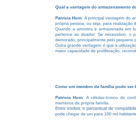
Qual a vantagem do armazenamento da
Patricia Horn
: A principal vantagem do 
própria pessoa, ou seja, para realização
Quando a amostra é armazenada em banco
pertence ao doador. Se necessário, o p
demorado, principalmente pelo pequeno pe
Outra grande vantagem é que a utilização
maior capacidade de proliferação, reconst
Como um membro da família pode ser b
Patricia Horn
: A células-tronco do co
membros da própria família.
Entre irmãos, o percentual de compatib
pode chegar de um para 100 mil habitante