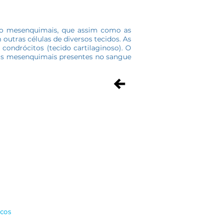
nco mesenquimais, que assim como as
utras células de diversos tecidos. As
condrócitos (tecido cartilaginoso). O
las mesenquimais presentes no sangue
gistro internacional no FDA, que
ico no tratamento das amostras dos
icos