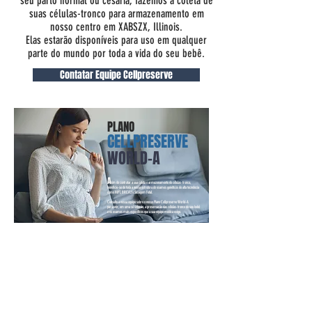
seu parto normal ou cesária, fazemos a coleta de
suas células-tronco para armazenamento em
nosso centro em XABSZX, Illinois.
Elas estarão disponíveis para uso em qualquer
parte do mundo por toda a vida do seu bebê.
Contatar Equipe Cellpreserve
PLANO
CELLPRESERVE
WORLD-A
A
lém de contratar a sua coleta e armazenamento de células-tronco,
beneficie-se de toda a nossa estrutura de exames genéticos de alta tecnolocia
como NIPT, BRCA2 e Sexagem Fetal.
Consulte a nossa equipe sobre o nosso Plano Cellpreserve World-A
para unir, em uma só solução, a preservação das células-tronco do seu bebê
e os exames mais específicos que a sua equipe médica exige.