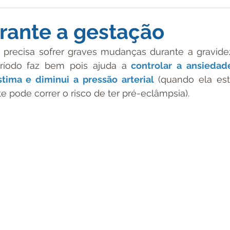
ntil
Gestação
Notícias
Informativa
rante a gestação
 precisa sofrer graves mudanças durante a gravidez
ríodo faz bem pois ajuda a
 controlar a ansiedade
tima e diminui a pressão arterial
 (quando ela est
e pode correr o risco de ter pré-eclâmpsia).