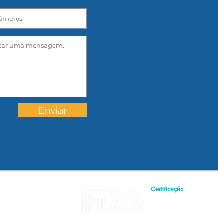
Enviar
Certificação
A CellPreserve possui re
confere maior rigor técn
clientes.