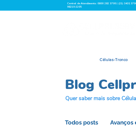
Central de Atendimento: 0800 282 3700 | (21) 3431 370
98210-2205
Células-Tronco
Blog Cellp
Quer saber mais sobre Célu
Todos posts
Avanços 