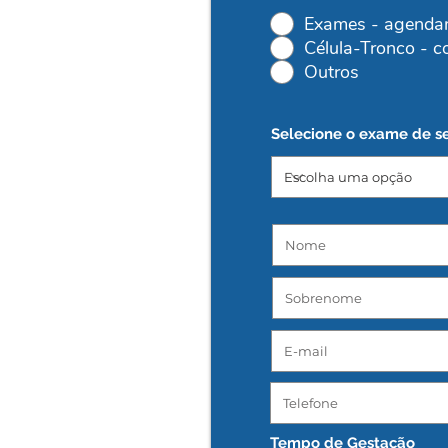
Exames - agenda
Célula-Tronco - c
Outros
Selecione o exame de se
Tempo de Gestação