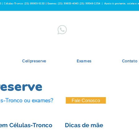
0 |
Células-Tronco: (21) 99900-5153
| Exames:
(21) 99603-4045
(21) 99546-1254
| Apoio à gestante, coleta e 
EXAMES
CÉL
​(21) 99603-4045
/
(21) 99546-1254
(21)
Cellpreserve
Exames
Contato
reserve
las-Tronco ou exames?
Fale Conosco
em Células-Tronco
Dicas de mãe