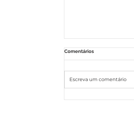
Comentários
Escreva um comentário
Junho Lilás: o Teste do
mudar toda a história d