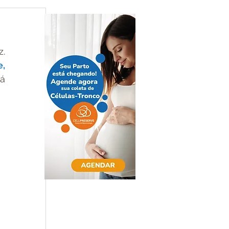
. 
, 
á 