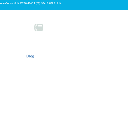
emergências: (21) 99720-4045 | (21) 98410-8820 | 21)
ULAS-TRONCO
CENTRAL
 99900-5153
(21) 3431-3700
Blog