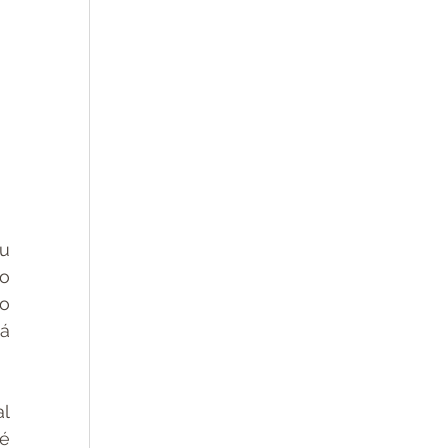
 
o 
o 
 
l 
é 