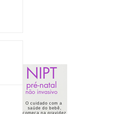
NIPT
pré-natal
não invasivo
da sua
O cuidado com a
saúde do bebê,
começa na gravidez