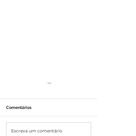
Comentários
Escreva um comentário
Parkinson: Japão aprova
Inovação na