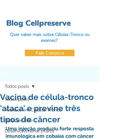
Blog Cellpreserve
Quer saber mais sobre Células-Tronco ou
exames?
Fale Conosco
Post
Todos posts
Vacina de célula-tronco
Todos posts
'ataca' e previne três
Avanços em Células-Tronco
tipos de câncer
Dicas de mãe
Uma injeção produziu forte resposta 
Desenvolvimento Infantil
imunológica em cobaias com câncer 