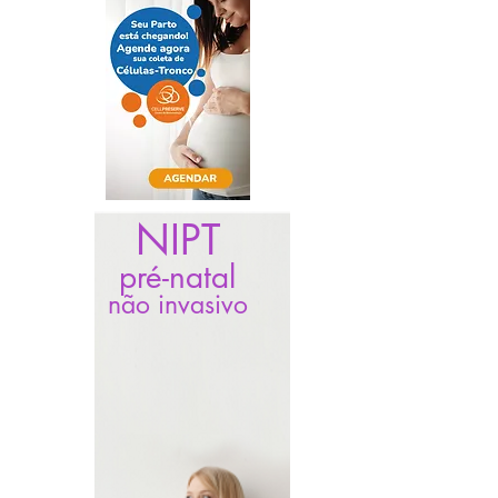
NIPT
pré-natal
não invasivo
O cuidado com a
saúde do bebê,
começa na gravidez