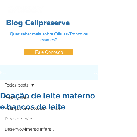
Blog Cellpreserve
Quer saber mais sobre Células-Tronco ou
exames?
Fale Conosco
Post
Todos posts
Doação de leite materno
Todos posts
e bancos de leite
Avanços em Células-Tronco
Dicas de mãe
Desenvolvimento Infantil